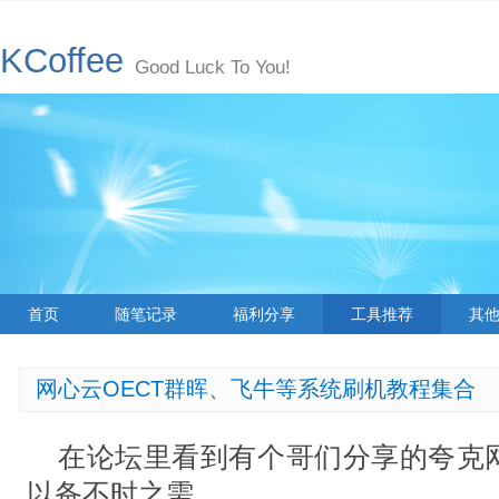
KCoffee
Good Luck To You!
首页
随笔记录
福利分享
工具推荐
其
网心云OECT群晖、飞牛等系统刷机教程集合
在论坛里看到有个哥们分享的夸克
以备不时之需。