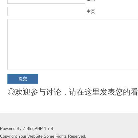
主页
◎欢迎参与讨论，请在这里发表您的
Powered By
Z-BlogPHP 1.7.4
Copyright Your WebSite.Some Rights Reserved.