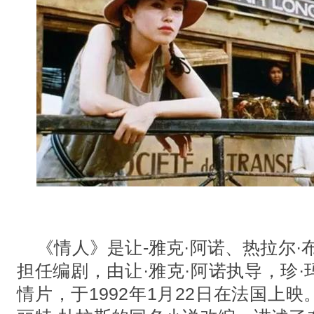
《情人》是让-雅克·阿诺、热拉尔·
担任编剧，由让·雅克·阿诺执导，珍
情片，于1992年1月22日在法国上